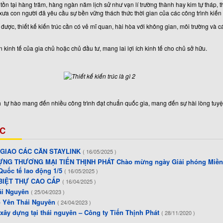
 tồn tại hàng trăm, hàng ngàn năm lịch sử như vạn lí trường thành hay kim tự tháp,
xưa con người đã yêu cầu sự bền vững thách thức thời gian của các công trình kiến 
được, thiết kế kiến trúc cần có vẻ mĩ quan, hài hòa với không gian, môi trường và c
ện kinh tế của gia chủ hoặc chủ đầu tư, mang lai lợi ích kinh tế cho chủ sở hữu.
 tự hào mang đến nhiều công trình đạt chuẩn quốc gia, mang đến sự hài lòng tuyệ
C
 GIAO CÁC CĂN STAYLINK
( 16/05/2025 )
NG THƯƠNG MẠI TIẾN THỊNH PHÁT Chào mừng ngày Giải phóng Miền 
Quốc tế lao động 1/5
( 16/05/2025 )
 BIỆT THỰ CAO CẤP
( 16/04/2025 )
hái Nguyên
( 25/04/2023 )
hổ Yên Thái Nguyên
( 24/04/2023 )
 xây dựng tại thái nguyên – Công ty Tiến Thịnh Phát
( 28/11/2020 )