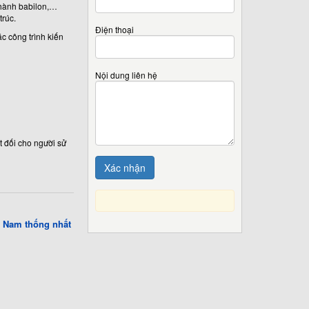
 thành babilon,…
trúc.
Điện thoại
ác công trình kiến
Nội dung liên hệ
t đối cho người sử
Nam thống nhất