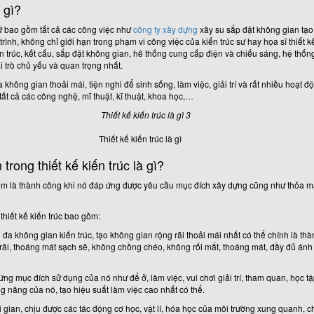
à gì?
ngữ bao gồm tất cả các công việc như
công ty xây dựng
xây su sắp đặt không gian tạ
ng trình, không chỉ giới hạn trong phạm vi công việc của kiến trúc sư hay họa sĩ thiết 
 trúc, kết cấu, sắp đặt không gian, hê thống cung cấp điện và chiếu sáng, hệ thốn
i trò chủ yếu và quan trọng nhất.
a không gian thoải mái, tiện nghi để sinh sống, làm việc, giải trí và rất nhiều hoạt đ
 tất cả các công nghệ, mĩ thuật, kĩ thuật, khoa học,…
Thiết kế kiến trúc là gì
rong thiết kế kiến trúc là gì?
 xem là thành công khi nó đáp ứng được yêu cầu mục đích xây dựng cũng như thỏa m
hiết kế kiến trúc bao gồm:
i đa không gian kiến trúc, tạo không gian rộng rãi thoải mái nhất có thể chính là t
 rãi, thoáng mát sạch sẽ, không chồng chéo, không rối mắt, thoáng mát, đầy đủ ánh
 ứng mục đích sử dụng của nó như để ở, làm việc, vui chơi giải trí, tham quan, học 
ng năng của nó, tạo hiệu suất làm việc cao nhất có thể.
ời gian, chịu được các tác động cơ học, vật lí, hóa học của môi trường xung quanh,