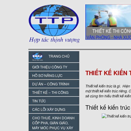
TRANG CHỦ
GIỚI THIỆU CÔNG TY
THIẾT KẾ KIẾN 
HỒ SƠ NĂNG LỰC
DỰ ÁN – CÔNG TRÌNH
Thiết kế kiến trúc là gì. Hiệ
một thiết kế kiến trúc riêng.
THIẾT KẾ – THI CÔNG
sẽ cùng tìm hiểu thiết kế kiến
TIN TỨC
Thiết kế kiến trúc 
CÁC LỖI XÂY DỰNG
CHO THUÊ, KINH DOANH
CỐP PHA, GIÀN GIÁO,
MÁY MÓC PHỤC VỤ XÂY