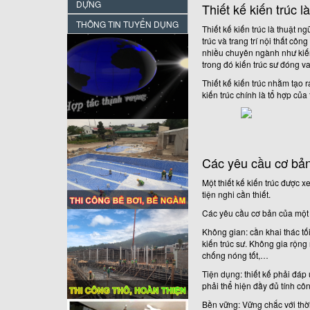
DỰNG
Thiết kế kiến trúc l
THÔNG TIN TUYỂN DỤNG
Thiết kế kiến trúc là thuật 
trúc và trang trí nội thất cô
nhiều chuyên ngành như kiến
trong đó kiến trúc sư đóng va
Thiết kế kiến trúc nhằm tạo r
kiến trúc chính là tổ hợp của
Các yêu cầu cơ bản t
Một thiết kế kiến trúc được
tiện nghi cần thiết.
Các yêu cầu cơ bản của một t
Không gian: cần khai thác tố
kiến trúc sư. Không gia rộng
chống nóng tốt,…
Tiện dụng: thiết kế phải đáp
phải thể hiện đầy đủ tính cô
Bền vững: Vững chắc với th