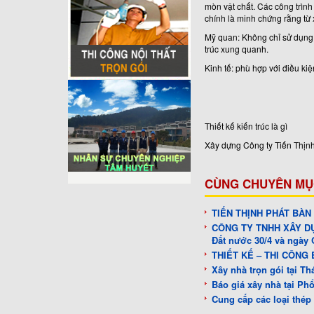
mòn vật chất. Các công trình
chính là minh chứng rằng từ 
Mỹ quan: Không chỉ sử dụng 
trúc xung quanh.
Kinh tế: phù hợp với điều ki
Thiết kế kiến trúc là gì
Xây dựng Công ty Tiến Thịnh
CÙNG CHUYÊN MỤ
TIẾN THỊNH PHÁT BÀN
CÔNG TY TNHH XÂY DỰ
Đất nước 30/4 và ngày 
THIẾT KẾ – THI CÔNG
Xây nhà trọn gói tại T
Báo giá xây nhà tại P
Cung cấp các loại thép