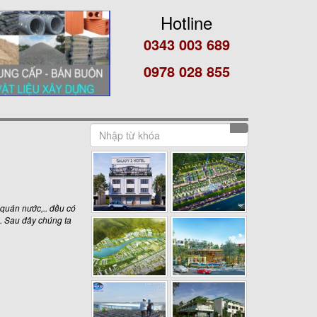
Hotline
0343 003 689
0978 028 855
, quán nước,.. đều có
ại. Sau đây chúng ta