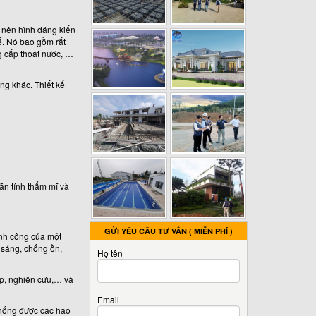
o nên hình dáng kiến
kế. Nó bao gồm rất
g cấp thoát nước, …
ộng khác. Thiết kế
ãn tính thẩm mĩ và
GỬI YÊU CẦU TƯ VẤN ( MIỄN PHÍ )
hành công của một
 sáng, chống ồn,
Họ tên
tập, nghiên cứu,… và
Email
 chống được các hao