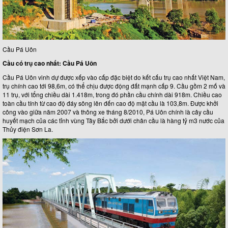
Cầu Pá Uôn
Cầu có trụ cao nhất: Cầu Pá Uôn
Cầu Pá Uôn vinh dự được xếp vào cấp đặc biệt do kết cấu trụ cao nhất Việt Nam,
trụ chính cao tới 98,6m, có thể chịu được động đất mạnh cấp 9. Cầu gồm 2 mố và
11 trụ, với tổng chiều dài 1.418m, trong đó phần cầu chính dài 918m. Chiều cao
toàn cầu tính từ cao độ đáy sông lên đến cao độ mặt cầu là 103,8m. Được khởi
công vào giữa năm 2007 và thông xe tháng 8/2010, Pá Uôn chính là cây cầu
huyết mạch của các tỉnh vùng Tây Bắc bởi dưới chân cầu là hàng tỷ m3 nước của
Thủy điện Sơn La.