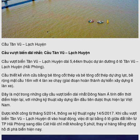
Cầu Tân Vũ – Lạch Huyện
Cầu vượt biển dài nhất: Cầu Tân Vũ – Lạch Huyện
Cầu vượt biển Tân Vũ – Lạch Huyện dài 5,44km thuộc dự án đường ô tô Tân Vũ –
Lạch Huyện (Hải Phòng).
Cầu thiết kế vĩnh cửu bằng bê tông cốt thép và bê tông cốt thép dự ứng lực, bề
rộng mặt cầu 16m với 4 làn xe chạy (giai đoạn hoàn thành dự kiến xây dựng 6
làn xe).
Đây là một trong những cây cầu vượt biển dài nhất Đông Nam Á tính đến thời
điểm hiện tại, với những kỹ thuật xây dựng lần đầu tiên được thực hiện tại Việt
Nam.
Được khởi công từ tháng 5/2014, thông xe kỹ thuật ngày 14/5/2017. Khi cầu vượt
biển Tân Vũ – Lạch Huyện đi vào hoạt động, việc đi lại bằng ô tô giữa đất liền từ
TP Hải Phòng sang đảo Cát Hải chỉ mất khoảng 5 phút, thay vì hàng tiếng đồng
hồ đi phà biển hiện nay.