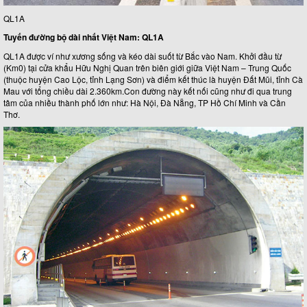
QL1A
Tuyến đường bộ dài nhất Việt Nam: QL1A
QL1A được ví như xương sống và kéo dài suốt từ Bắc vào Nam. Khởi đầu từ
(Km0) tại cửa khẩu Hữu Nghị Quan trên biên giới giữa Việt Nam – Trung Quốc
(thuộc huyện Cao Lộc, tỉnh Lạng Sơn) và điểm kết thúc là huyện Đất Mũi, tỉnh Cà
Mau với tổng chiều dài 2.360km.Con đường này kết nối cũng như đi qua trung
tâm của nhiều thành phố lớn như: Hà Nội, Đà Nẵng, TP Hồ Chí Minh và Cần
Thơ.