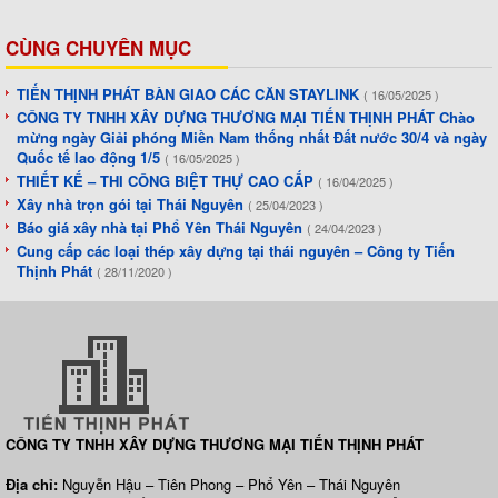
CÙNG CHUYÊN MỤC
TIẾN THỊNH PHÁT BÀN GIAO CÁC CĂN STAYLINK
( 16/05/2025 )
CÔNG TY TNHH XÂY DỰNG THƯƠNG MẠI TIẾN THỊNH PHÁT Chào
mừng ngày Giải phóng Miền Nam thống nhất Đất nước 30/4 và ngày
Quốc tế lao động 1/5
( 16/05/2025 )
THIẾT KẾ – THI CÔNG BIỆT THỰ CAO CẤP
( 16/04/2025 )
Xây nhà trọn gói tại Thái Nguyên
( 25/04/2023 )
Báo giá xây nhà tại Phổ Yên Thái Nguyên
( 24/04/2023 )
Cung cấp các loại thép xây dựng tại thái nguyên – Công ty Tiến
Thịnh Phát
( 28/11/2020 )
CÔNG TY TNHH XÂY DỰNG THƯƠNG MẠI TIẾN THỊNH PHÁT
Địa chỉ:
Nguyễn Hậu – Tiên Phong – Phổ Yên – Thái Nguyên