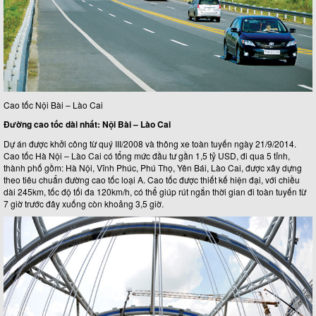
Cao tốc Nội Bài – Lào Cai
Đường cao tốc dài nhất: Nội Bài – Lào Cai
Dự án được khởi công từ quý III/2008 và thông xe toàn tuyến ngày 21/9/2014.
Cao tốc Hà Nội – Lào Cai có tổng mức đầu tư gần 1,5 tỷ USD, đi qua 5 tỉnh,
thành phố gồm: Hà Nội, Vĩnh Phúc, Phú Thọ, Yên Bái, Lào Cai, được xây dựng
theo tiêu chuẩn đường cao tốc loại A. Cao tốc được thiết kế hiện đại, với chiều
dài 245km, tốc độ tối đa 120km/h, có thể giúp rút ngắn thời gian đi toàn tuyến từ
7 giờ trước đây xuống còn khoảng 3,5 giờ.