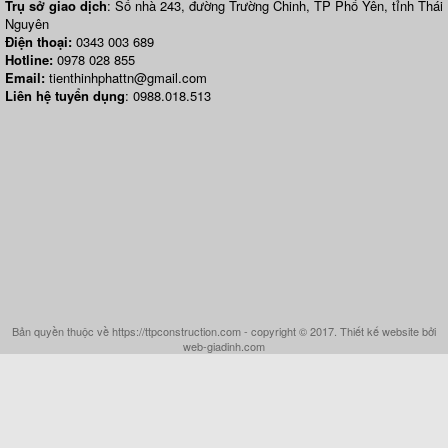
Trụ sở giao dịch
: Số nhà 243, đường Trường Chinh, TP Phổ Yên, tỉnh Thái
Nguyên
Điện thoại:
0343 003 689
Hotline:
0978 028 855
Email:
tienthinhphattn@gmail.com
Liên hệ tuyển dụng
: 0988.018.513
Bản quyền thuộc về https://ttpconstruction.com - copyright © 2017. Thiết kế website bởi
web-giadinh.com