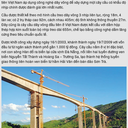
tiên Việt Nam áp dụng công nghệ dây võng để xây dựng một cây cầu có khẩu độ
nhịp chính được đánh giá lớn nhất nước.
Cầu được thiết kế theo mô hình cầu treo dây võng 3 nhịp liên tục, rộng 18m, 4
làn xe; có 2 trụ tháp cao 92m, cách nhau 405m; độ tĩnh không thông thuyền 27m.
Đây cũng là cây cầu dây võng đầu tiên ở Việt Nam được kết cấu với dầm hộp
thép hợp kim suốt toàn bộ nhịp treo dài 655m, chế tạo bằng công nghệ dầm tăng
cứng theo tiêu chuẩn quốc tế.
Được khởi công xây dựng ngày 16/1/2003, khánh thành ngày 19/7/2009 với vốn
đầu tư từ ngân sách thành phố gần 1.000 tỷ đồng. Cây cầu nằm ở vị trí đặc biệt,
nơi con sông Hàn đổ ra biển tại cửa vịnh Đà Nẵng, nối liền hai tuyến đường ven
biển Nguyễn Tất Thành và Hoàng Sa – Trường Sa, tạo thành hệ thống tuyến
giao thông liên hoàn ven biển từ hầm Hải Vân đến bán đảo Sơn Trà.