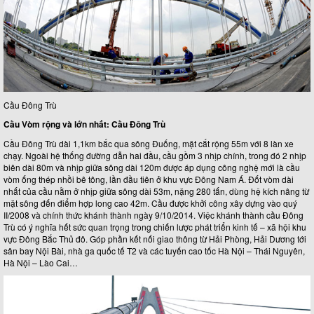
Cầu Đông Trù
Cầu Vòm rộng và lớn nhất: Cầu Đông Trù
Cầu Đông Trù dài 1,1km bắc qua sông Đuống, mặt cắt rộng 55m với 8 làn xe
chạy. Ngoài hệ thống đường dẫn hai đầu, cầu gồm 3 nhịp chính, trong đó 2 nhịp
biên dài 80m và nhịp giữa sông dài 120m được áp dụng công nghệ mới là cầu
vòm ống thép nhồi bê tông, lần đầu tiên ở khu vực Đông Nam Á. Đốt vòm dài
nhất của cầu nằm ở nhịp giữa sông dài 53m, nặng 280 tấn, dùng hệ kích nâng từ
mặt sông đến điểm hợp long cao 42m. Cầu được khởi công xây dựng vào quý
II/2008 và chính thức khánh thành ngày 9/10/2014. Việc khánh thành cầu Đông
Trù có ý nghĩa hết sức quan trọng trong chiến lược phát triển kinh tế – xã hội khu
vực Đông Bắc Thủ đô. Góp phần kết nối giao thông từ Hải Phòng, Hải Dương tới
sân bay Nội Bài, nhà ga quốc tế T2 và các tuyến cao tốc Hà Nội – Thái Nguyên,
Hà Nội – Lào Cai…