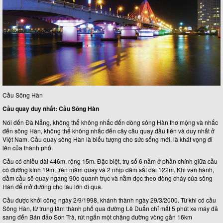
Cầu Sông Hàn
Cầu quay duy nhất: Cầu Sông Hàn
Nói đến Đà Nẵng, không thể không nhắc đến dòng sông Hàn thơ mộng và nhắc
đến sông Hàn, không thể không nhắc đến cây cầu quay đầu tiên và duy nhất ở
Việt Nam. Cầu quay sông Hàn là biểu tượng cho sức sống mới, là khát vọng đi
lên của thành phố.
Cầu có chiều dài 446m, rộng 15m. Đặc biệt, trụ số 6 nằm ở phần chính giữa cầu
có đường kính 19m, trên mâm quay và 2 nhịp dầm sắt dài 122m. Khi vận hành,
dầm cầu sẽ quay ngang 90o quanh trục và nằm dọc theo dòng chảy của sông
Hàn để mở đường cho tàu lớn đi qua.
Cầu được khởi công ngày 2/9/1998, khánh thành ngày 29/3/2000. Từ khi có cầu
Sông Hàn, từ trung tâm thành phố qua đường Lê Duẩn chỉ mất 5 phút xe máy đã
sang đến Bán đảo Sơn Trà, rút ngắn một chặng đường vòng gần 16km