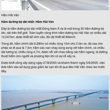
Hầm Hải Vân
Hầm đường bộ dài nhất: Hầm Hải Vân
Đây là hầm đường bộ dài nhất Đông Nam Á và là một trong 30 hầm đường bộ
lớn, dài trên thế giới. Toàn tuyến công trình hầm đường bộ Hải Vân có chiều dài
12,047km, được thiết kế vĩnh cửu, tốc độ thiết kế 80km/h.
Trong đó, hầm chính dài 6.280m có chiều rộng 10m cho 2 làn xe, độ cao cho
phép xe đi qua là 7,5m; hầm cứu nạn chạy song song với hầm chính, có chiều
dài tương tự, chiều rộng 4,7m, được nối với nhau bằng các hầm ngang, là đường
thoát hiểm cho người và phương tiện khi có sự cố xảy ra.
Được khởi công xây dựng ngày 27/8/2000 và khánh thành ngày 5/6/2005, việc
đưa hầm vào sử dụng giúp giảm tai nạn khi đi qua đèo Hải Vân cheo leo trước
đây.