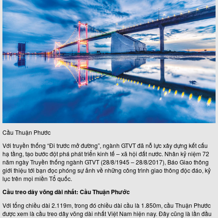
Cầu Thuận Phước
Với truyền thống “Đi trước mở đường”, ngành GTVT đã nỗ lực xây dựng kết cấu
hạ tầng, tạo bước đột phá phát triển kinh tế – xã hội đất nước. Nhân kỷ niệm 72
năm ngày Truyền thống ngành GTVT (28/8/1945 – 28/8/2017), Báo Giao thông
giới thiệu tới bạn đọc phóng sự ảnh về những công trình giao thông độc đáo, kỷ
lục trên mọi miền Tổ quốc.
Cầu treo dây võng dài nhất: Cầu Thuận Phước
Với tổng chiều dài 2.119m, trong đó chiều dài cầu là 1.850m, cầu Thuận Phước
được xem là cầu treo dây võng dài nhất Việt Nam hiện nay. Đây cũng là lần đầu