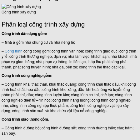
Công trình xây dựng
Phân loại công trình xây dựng
Công trình dân dụng gồm:
–
Nhà ở
gồm nhà chung cư và nhà riêng lẻ;
–
Công trình
công cộng gồm: công trình văn hóa; công trình giáo dục; công trình
y tế; công trình thương nghiệp, dịch vụ; nhà làm việc; khách sạn, nhà khách; nhà
phục vụ giao thông; nhà phục vụ thông tin liên lạc, tháp thu phát sóng phát
thanh, phát sóng truyền hình; nhà ga, bến xe; công trình thể thao các loại.
Công trình công nghiệp gồm:
– Công trình khai thác than, khai thác quặng; công trình khai thác dầu, khí; công
trình hoá chất, hóa dầu; công trình kho xăng, dầu, khí hoá lỏng và tuyến ống
phân phối khí, dầu; công trình luyện kim; công trình cơ khí, chế tạo; công trình
công nghiệp điện tử – tin học; công trình năng lượng; công trình công nghiệp
nhẹ; công trình công nghiệp thực phẩm; công trình công nghiệp vật liệu xây
dựng; công trình sản xuất và kho chứa vật liệu nổ công nghiệp.
Công trình giao thông gồm:
– Công trình đường bộ; công trình đường sắt; công trình đường thủy; cầu; hầm;
sân bay.