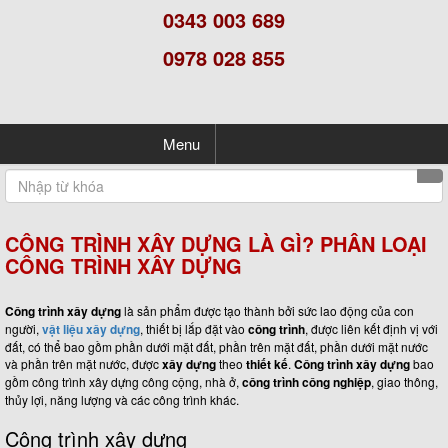
0343 003 689
0978 028 855
Menu
CÔNG TRÌNH XÂY DỰNG LÀ GÌ? PHÂN LOẠI
CÔNG TRÌNH XÂY DỰNG
Công trình xây dựng
là sản phẩm được tạo thành bởi sức lao động của con
người,
vật liệu xây dựng
, thiết bị lắp đặt vào
công trình
, được liên kết định vị với
đất, có thể bao gồm phần dưới mặt đất, phần trên mặt đất, phần dưới mặt nước
và phần trên mặt nước, được
xây dựng
theo
thiết kế
.
Công trình xây dựng
bao
gồm công trình xây dựng công cộng, nhà ở,
công trình công nghiệp
, giao thông,
thủy lợi, năng lượng và các công trình khác.
Công trình xây dựng