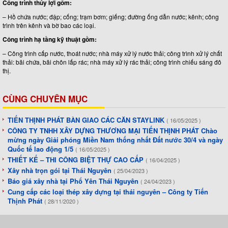
Công trình thủy lợi gồm:
– Hồ chứa nước; đập; cống; trạm bơm; giếng; đường ống dẫn nước; kênh; công
trình trên kênh và bờ bao các loại.
Công trình hạ tầng kỹ thuật gồm:
– Công trình cấp nước, thoát nước; nhà máy xử lý nước thải; công trình xử lý chất
thải: bãi chứa, bãi chôn lấp rác; nhà máy xử lý rác thải; công trình chiếu sáng đô
thị.
CÙNG CHUYÊN MỤC
TIẾN THỊNH PHÁT BÀN GIAO CÁC CĂN STAYLINK
( 16/05/2025 )
CÔNG TY TNHH XÂY DỰNG THƯƠNG MẠI TIẾN THỊNH PHÁT Chào
mừng ngày Giải phóng Miền Nam thống nhất Đất nước 30/4 và ngày
Quốc tế lao động 1/5
( 16/05/2025 )
THIẾT KẾ – THI CÔNG BIỆT THỰ CAO CẤP
( 16/04/2025 )
Xây nhà trọn gói tại Thái Nguyên
( 25/04/2023 )
Báo giá xây nhà tại Phổ Yên Thái Nguyên
( 24/04/2023 )
Cung cấp các loại thép xây dựng tại thái nguyên – Công ty Tiến
Thịnh Phát
( 28/11/2020 )