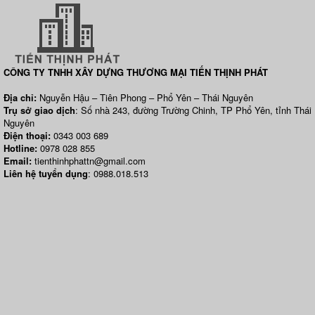
CÔNG TY TNHH XÂY DỰNG THƯƠNG MẠI TIẾN THỊNH PHÁT
Địa chỉ:
Nguyễn Hậu – Tiên Phong – Phổ Yên – Thái Nguyên
Trụ sở giao dịch
: Số nhà 243, đường Trường Chinh, TP Phổ Yên, tỉnh Thái
Nguyên
Điện thoại:
0343 003 689
Hotline:
0978 028 855
Email:
tienthinhphattn@gmail.com
Liên hệ tuyển dụng
: 0988.018.513