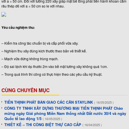
với a = 50 cm. Đối với tường 220 xây giáp mặt bê tông phải tiến hành khoan cắm
râu thép d6 với a = 50 cm so le với nhau.
Yêu cầu nghiệm thu:
– Kiểm tra công tác chuẩn bị và cấp phối vữa xây.
– Nghiệm thu xây đúng kích thước theo bản vẽ thiết kế.
– Mạch vữa đứng không trùng mạch.
– Độ sai lệch khi ép thước 2m vào bề mặt tường xây không quá 1cm.
– Trong quá trình thi công có thực hiện theo các yêu cầu kỹ thuật.
CÙNG CHUYÊN MỤC
TIẾN THỊNH PHÁT BÀN GIAO CÁC CĂN STAYLINK
( 16/05/2025 )
CÔNG TY TNHH XÂY DỰNG THƯƠNG MẠI TIẾN THỊNH PHÁT Chào
mừng ngày Giải phóng Miền Nam thống nhất Đất nước 30/4 và ngày
Quốc tế lao động 1/5
( 16/05/2025 )
THIẾT KẾ – THI CÔNG BIỆT THỰ CAO CẤP
( 16/04/2025 )