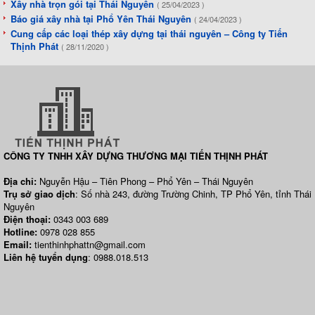
Xây nhà trọn gói tại Thái Nguyên
( 25/04/2023 )
Báo giá xây nhà tại Phổ Yên Thái Nguyên
( 24/04/2023 )
Cung cấp các loại thép xây dựng tại thái nguyên – Công ty Tiến
Thịnh Phát
( 28/11/2020 )
CÔNG TY TNHH XÂY DỰNG THƯƠNG MẠI TIẾN THỊNH PHÁT
Địa chỉ:
Nguyễn Hậu – Tiên Phong – Phổ Yên – Thái Nguyên
Trụ sở giao dịch
: Số nhà 243, đường Trường Chinh, TP Phổ Yên, tỉnh Thái
Nguyên
Điện thoại:
0343 003 689
Hotline:
0978 028 855
Email:
tienthinhphattn@gmail.com
Liên hệ tuyển dụng
: 0988.018.513