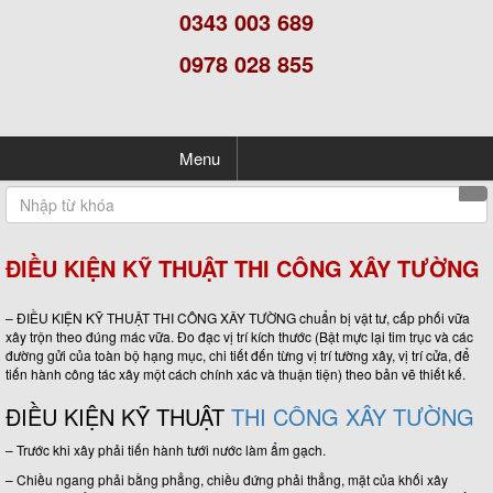
0343 003 689
0978 028 855
Menu
ĐIỀU KIỆN KỸ THUẬT THI CÔNG XÂY TƯỜNG
– ĐIỀU KIỆN KỸ THUẬT THI CÔNG XÂY TƯỜNG chuẩn bị vật tư, cấp phối vữa
xây trộn theo đúng mác vữa. Đo đạc vị trí kích thước (Bật mực lại tim trục và các
đường gửi của toàn bộ hạng mục, chi tiết đến từng vị trí tường xây, vị trí cửa, để
tiến hành công tác xây một cách chính xác và thuận tiện) theo bản vẽ thiết kế.
ĐIỀU KIỆN KỸ THUẬT
THI CÔNG XÂY TƯỜNG
– Trước khi xây phải tiến hành tưới nước làm ẩm gạch.
– Chiều ngang phải bằng phẳng, chiều đứng phải thẳng, mặt của khối xây