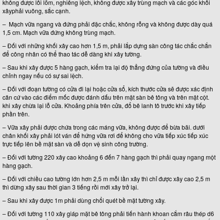
không được lồi lõm, nghiêng lệch, không được xây trùng mạch và các góc khối
xâyphải vuông, sắc cạnh.
– Mạch vữa ngang và đứng phải đặc chắc, không rỗng và không được dày quá
1,5 cm. Mạch vữa đứng không trùng mạch.
– Đối với những khối xây cao hơn 1,5 m, phải lắp dựng sàn công tác chắc chắn
để công nhân có thể thao tác dễ dàng khi xây tường.
– Sau khi xây được 5 hàng gạch, kiểm tra lại độ thẳng đứng của tường và điều
chỉnh ngay nếu có sự sai lệch.
– Đối với đoạn tường có cửa đi lại hoặc cửa sổ, kích thước cửa sẽ được xác định
căn cứ vào các điểm mốc được đánh dấu trên mặt sàn bê tông và trên mặt cột.
khi xây chừa lại lỗ cửa. Khoảng phía trên cửa, đổ bê lanh tô trước khi xây tiếp
phần trên.
– Vữa xây phải được chứa trong các máng vữa, không được để bừa bãi. dưới
chân khối xây phải lót ván để hứng vữa rơi để không cho vữa tiếp xúc tiếp xúc
trực tiếp lên bề mặt sàn và dễ dọn vệ sinh công trường.
– Đối với tường 220 xây cao khoảng 6 đến 7 hàng gạch thì phải quay ngang một
hàng gạch.
– Đối với chiều cao tường lớn hơn 2,5 m mỗi lần xây thì chỉ được xây cao 2,5 m
thì dừng xây sau thời gian 3 tiếng rồi mới xây trở lại.
– Sau khi xây được 1m phải dùng chổi quét bề mặt tường xây.
– Đối với tường 110 xây giáp mặt bê tông phải tiến hành khoan cắm râu thép d6