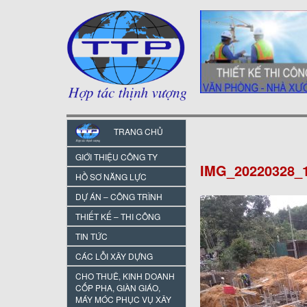
TRANG CHỦ
GIỚI THIỆU CÔNG TY
IMG_20220328_
HỒ SƠ NĂNG LỰC
DỰ ÁN – CÔNG TRÌNH
THIẾT KẾ – THI CÔNG
TIN TỨC
CÁC LỖI XÂY DỰNG
CHO THUÊ, KINH DOANH
CỐP PHA, GIÀN GIÁO,
MÁY MÓC PHỤC VỤ XÂY