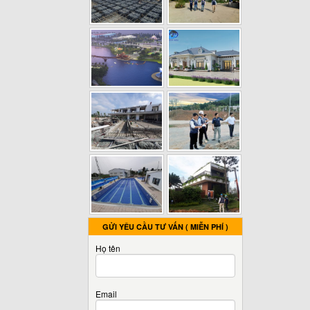
GỬI YÊU CẦU TƯ VẤN ( MIỄN PHÍ )
Họ tên
Email