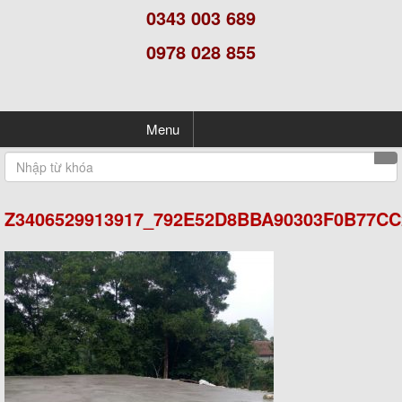
0343 003 689
0978 028 855
Menu
Z3406529913917_792E52D8BBA90303F0B77CC