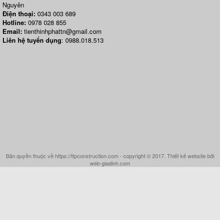
Nguyên
Điện thoại:
0343 003 689
Hotline:
0978 028 855
Email:
tienthinhphattn@gmail.com
Liên hệ tuyển dụng
: 0988.018.513
Bản quyền thuộc về https://ttpconstruction.com - copyright © 2017. Thiết kế website bởi
web-giadinh.com