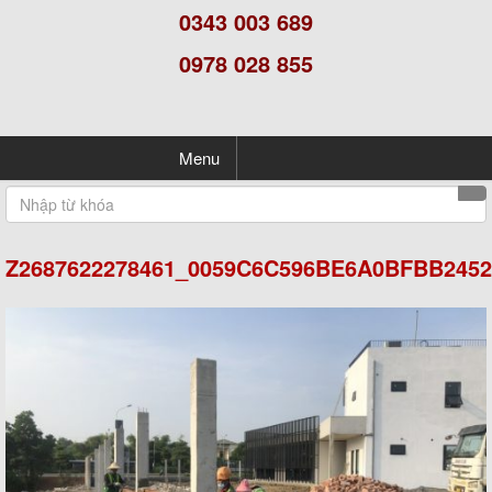
0343 003 689
0978 028 855
Menu
Z2687622278461_0059C6C596BE6A0BFBB245