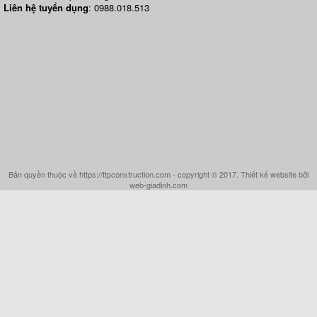
Liên hệ tuyển dụng
: 0988.018.513
Bản quyền thuộc về https://ttpconstruction.com - copyright © 2017. Thiết kế website bởi
web-giadinh.com