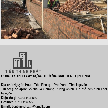
CÔNG TY TNHH XÂY DỰNG THƯƠNG MẠI TIẾN THỊNH PHÁT
Địa chỉ:
Nguyễn Hậu – Tiên Phong – Phổ Yên – Thái Nguyên
Trụ sở giao dịch
: Số nhà 243, đường Trường Chinh, TP Phổ Yên, tỉnh Thái
Nguyên
Điện thoại:
0343 003 689
Hotline:
0978 028 855
Email:
tienthinhphattn@gmail.com