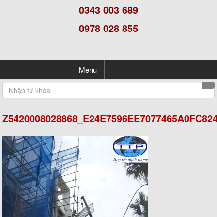
0343 003 689
0978 028 855
Menu
Z5420008028868_E24E7596EE7077465A0FC82