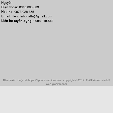
Nguyên
Điện thoại:
0343 003 689
Hotline:
0978 028 855
Email:
tienthinhphattn@gmail.com
Liên hệ tuyển dụng
: 0988.018.513
Bản quyền thuộc về https://ttpconstruction.com - copyright © 2017. Thiết kế website bởi
web-giadinh.com