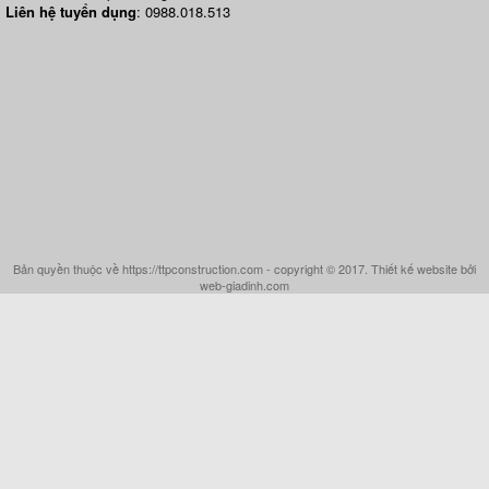
Liên hệ tuyển dụng
: 0988.018.513
Bản quyền thuộc về https://ttpconstruction.com - copyright © 2017. Thiết kế website bởi
web-giadinh.com