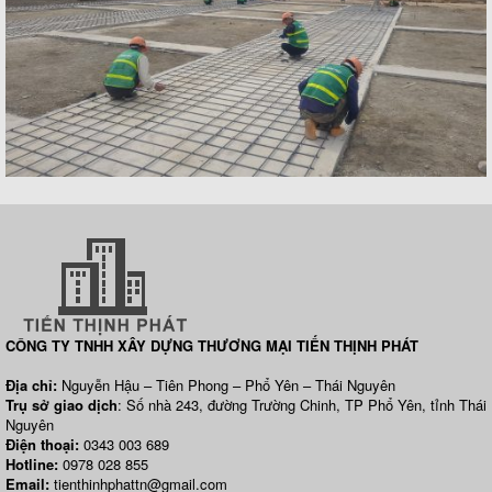
CÔNG TY TNHH XÂY DỰNG THƯƠNG MẠI TIẾN THỊNH PHÁT
Địa chỉ:
Nguyễn Hậu – Tiên Phong – Phổ Yên – Thái Nguyên
Trụ sở giao dịch
: Số nhà 243, đường Trường Chinh, TP Phổ Yên, tỉnh Thái
Nguyên
Điện thoại:
0343 003 689
Hotline:
0978 028 855
Email:
tienthinhphattn@gmail.com