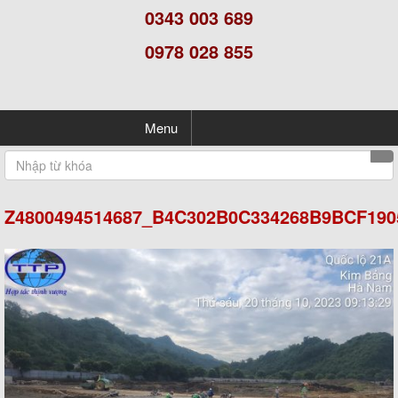
0343 003 689
0978 028 855
Menu
Z4800494514687_B4C302B0C334268B9BCF19