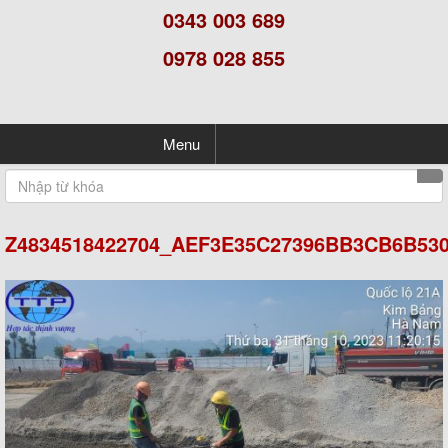
0343 003 689
0978 028 855
Menu
Z4834518422704_AEF3E35C27396BB3CB6B53