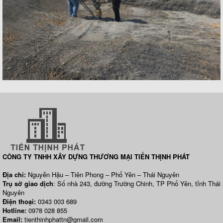
CÔNG TY TNHH XÂY DỰNG THƯƠNG MẠI TIẾN THỊNH PHÁT
Địa chỉ:
Nguyễn Hậu – Tiên Phong – Phổ Yên – Thái Nguyên
Trụ sở giao dịch
: Số nhà 243, đường Trường Chinh, TP Phổ Yên, tỉnh Thái
Nguyên
Điện thoại:
0343 003 689
Hotline:
0978 028 855
Email:
tienthinhphattn@gmail.com