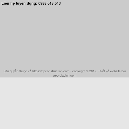
Liên hệ tuyển dụng
: 0988.018.513
Bản quyền thuộc về https://ttpconstruction.com - copyright © 2017. Thiết kế website bởi
web-giadinh.com