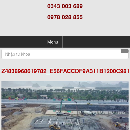
0343 003 689
0978 028 855
Menu
Z4838968619782_E56FACCDF9A311B1200C981