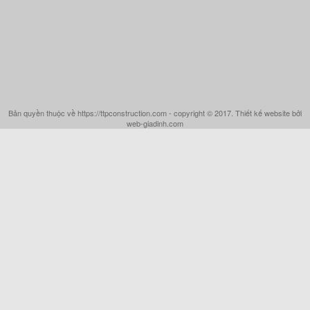
Bản quyền thuộc về https://ttpconstruction.com - copyright © 2017. Thiết kế website bởi
web-giadinh.com