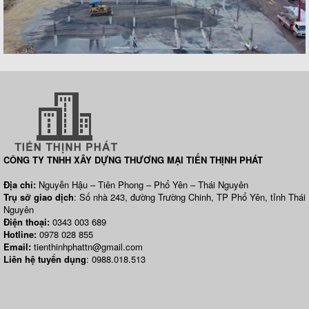
CÔNG TY TNHH XÂY DỰNG THƯƠNG MẠI TIẾN THỊNH PHÁT
Địa chỉ:
Nguyễn Hậu – Tiên Phong – Phổ Yên – Thái Nguyên
Trụ sở giao dịch
: Số nhà 243, đường Trường Chinh, TP Phổ Yên, tỉnh Thái
Nguyên
Điện thoại:
0343 003 689
Hotline:
0978 028 855
Email:
tienthinhphattn@gmail.com
Liên hệ tuyển dụng
: 0988.018.513