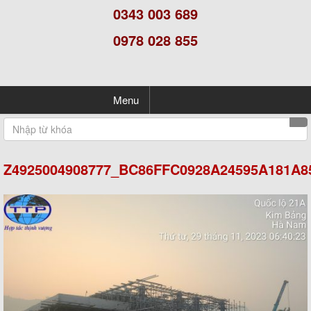
0343 003 689
0978 028 855
Menu
Z4925004908777_BC86FFC0928A24595A181A8