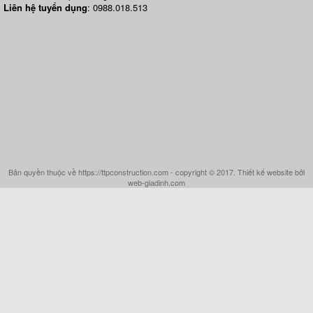
Liên hệ tuyển dụng
: 0988.018.513
Bản quyền thuộc về https://ttpconstruction.com - copyright © 2017. Thiết kế website bởi
web-giadinh.com