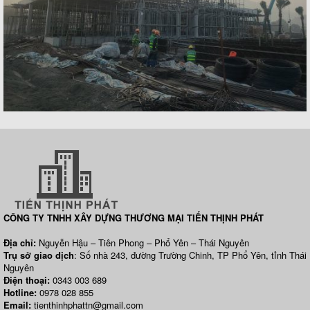
CÔNG TY TNHH XÂY DỰNG THƯƠNG MẠI TIẾN THỊNH PHÁT
Địa chỉ:
Nguyễn Hậu – Tiên Phong – Phổ Yên – Thái Nguyên
Trụ sở giao dịch
: Số nhà 243, đường Trường Chinh, TP Phổ Yên, tỉnh Thái
Nguyên
Điện thoại:
0343 003 689
Hotline:
0978 028 855
Email:
tienthinhphattn@gmail.com