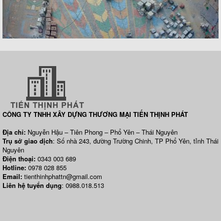
CÔNG TY TNHH XÂY DỰNG THƯƠNG MẠI TIẾN THỊNH PHÁT
Địa chỉ:
Nguyễn Hậu – Tiên Phong – Phổ Yên – Thái Nguyên
Trụ sở giao dịch
: Số nhà 243, đường Trường Chinh, TP Phổ Yên, tỉnh Thái
Nguyên
Điện thoại:
0343 003 689
Hotline:
0978 028 855
Email:
tienthinhphattn@gmail.com
Liên hệ tuyển dụng
: 0988.018.513