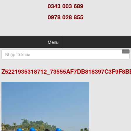
0343 003 689
0978 028 855
Menu
Z5221935318712_73555AF7DB818397C3F9F8B