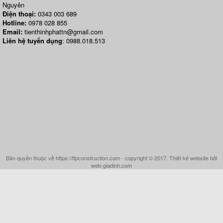
Nguyên
Điện thoại:
0343 003 689
Hotline:
0978 028 855
Email:
tienthinhphattn@gmail.com
Liên hệ tuyển dụng
: 0988.018.513
Bản quyền thuộc về https://ttpconstruction.com - copyright © 2017. Thiết kế website bởi
web-giadinh.com