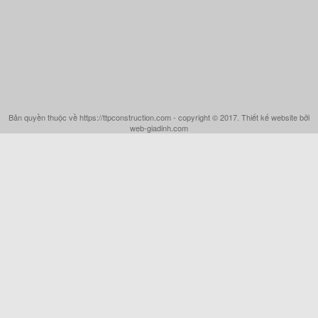
Bản quyền thuộc về https://ttpconstruction.com - copyright © 2017. Thiết kế website bởi
web-giadinh.com