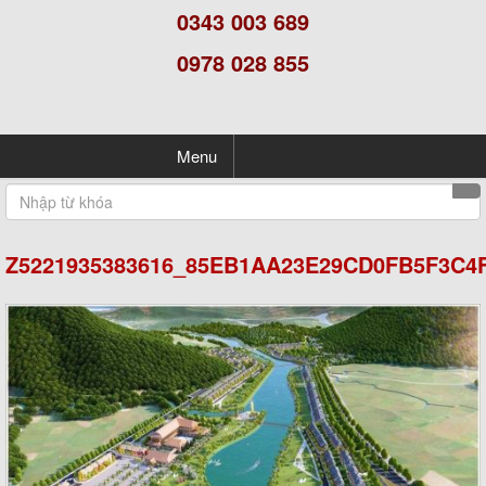
0343 003 689
0978 028 855
Menu
Z5221935383616_85EB1AA23E29CD0FB5F3C4