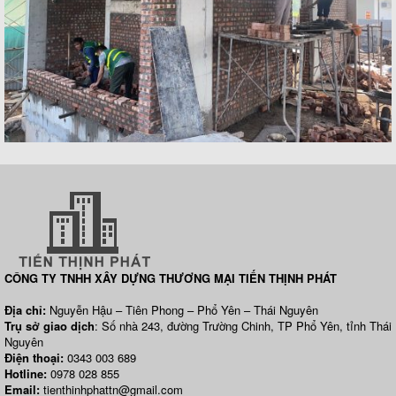
CÔNG TY TNHH XÂY DỰNG THƯƠNG MẠI TIẾN THỊNH PHÁT
Địa chỉ:
Nguyễn Hậu – Tiên Phong – Phổ Yên – Thái Nguyên
Trụ sở giao dịch
: Số nhà 243, đường Trường Chinh, TP Phổ Yên, tỉnh Thái
Nguyên
Điện thoại:
0343 003 689
Hotline:
0978 028 855
Email:
tienthinhphattn@gmail.com