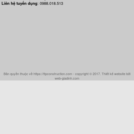
Liên hệ tuyển dụng
: 0988.018.513
Bản quyền thuộc về https://ttpconstruction.com - copyright © 2017. Thiết kế website bởi
web-giadinh.com