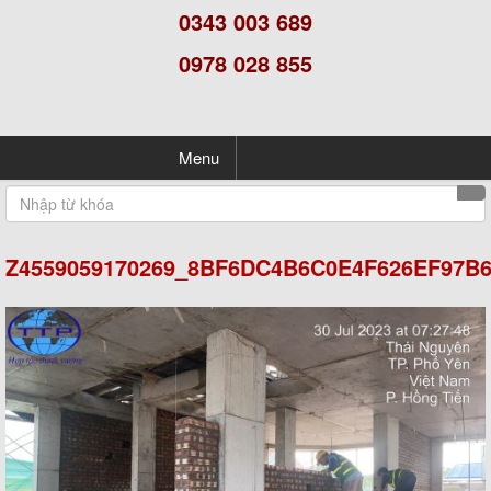
0343 003 689
0978 028 855
Menu
Z4559059170269_8BF6DC4B6C0E4F626EF97B