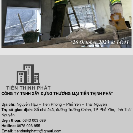
CÔNG TY TNHH XÂY DỰNG THƯƠNG MẠI TIẾN THỊNH PHÁT
Địa chỉ:
Nguyễn Hậu – Tiên Phong – Phổ Yên – Thái Nguyên
Trụ sở giao dịch
: Số nhà 243, đường Trường Chinh, TP Phổ Yên, tỉnh Thái
Nguyên
Điện thoại:
0343 003 689
Hotline:
0978 028 855
Email:
tienthinhphattn@gmail.com