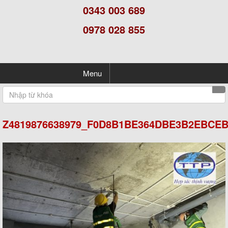
0343 003 689
0978 028 855
Menu
Z4819876638979_F0D8B1BE364DBE3B2EBCEB