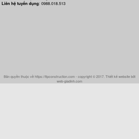
Liên hệ tuyển dụng
: 0988.018.513
Bản quyền thuộc về https://ttpconstruction.com - copyright © 2017. Thiết kế website bởi
web-giadinh.com