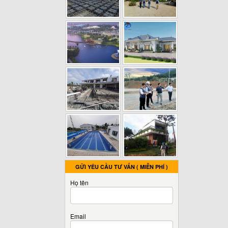
GỬI YÊU CẦU TƯ VẤN ( MIỄN PHÍ )
Họ tên
Email