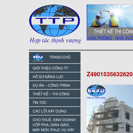
TRANG CHỦ
GIỚI THIỆU CÔNG TY
Z490153563262
HỒ SƠ NĂNG LỰC
DỰ ÁN – CÔNG TRÌNH
THIẾT KẾ – THI CÔNG
TIN TỨC
CÁC LỖI XÂY DỰNG
CHO THUÊ, KINH DOANH
CỐP PHA, GIÀN GIÁO,
MÁY MÓC PHỤC VỤ XÂY