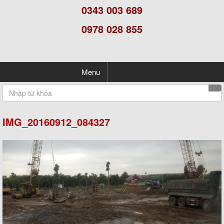
0343 003 689
0978 028 855
Menu
IMG_20160912_084327