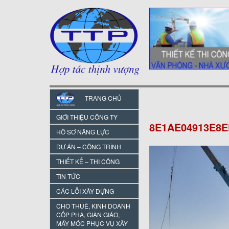
TRANG CHỦ
GIỚI THIỆU CÔNG TY
8E1AE04913E8
HỒ SƠ NĂNG LỰC
DỰ ÁN – CÔNG TRÌNH
THIẾT KẾ – THI CÔNG
TIN TỨC
CÁC LỖI XÂY DỰNG
CHO THUÊ, KINH DOANH
CỐP PHA, GIÀN GIÁO,
MÁY MÓC PHỤC VỤ XÂY