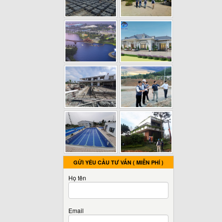
GỬI YÊU CẦU TƯ VẤN ( MIỄN PHÍ )
Họ tên
Email