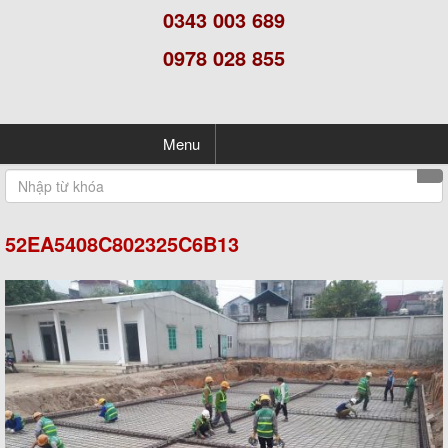
0343 003 689
0978 028 855
Menu
52EA5408C802325C6B13