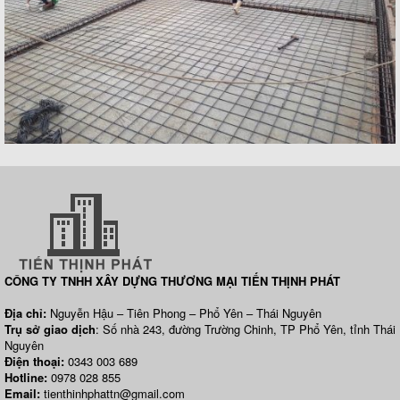
CÔNG TY TNHH XÂY DỰNG THƯƠNG MẠI TIẾN THỊNH PHÁT
Địa chỉ:
Nguyễn Hậu – Tiên Phong – Phổ Yên – Thái Nguyên
Trụ sở giao dịch
: Số nhà 243, đường Trường Chinh, TP Phổ Yên, tỉnh Thái
Nguyên
Điện thoại:
0343 003 689
Hotline:
0978 028 855
Email:
tienthinhphattn@gmail.com