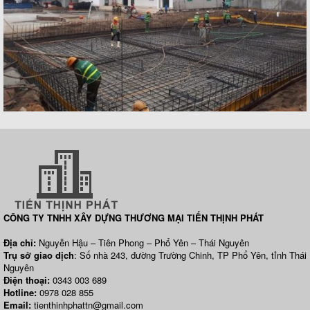
CÔNG TY TNHH XÂY DỰNG THƯƠNG MẠI TIẾN THỊNH PHÁT
Địa chỉ:
Nguyễn Hậu – Tiên Phong – Phổ Yên – Thái Nguyên
Trụ sở giao dịch
: Số nhà 243, đường Trường Chinh, TP Phổ Yên, tỉnh Thái
Nguyên
Điện thoại:
0343 003 689
Hotline:
0978 028 855
Email:
tienthinhphattn@gmail.com