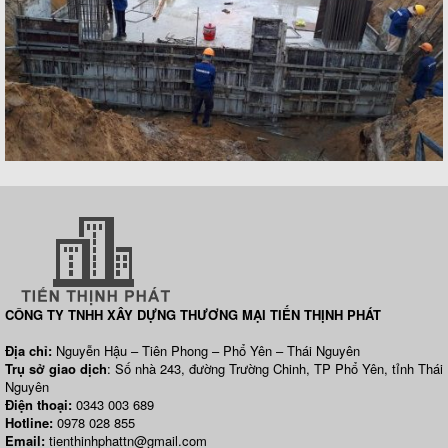
CÔNG TY TNHH XÂY DỰNG THƯƠNG MẠI TIẾN THỊNH PHÁT
Địa chỉ:
Nguyễn Hậu – Tiên Phong – Phổ Yên – Thái Nguyên
Trụ sở giao dịch
: Số nhà 243, đường Trường Chinh, TP Phổ Yên, tỉnh Thái
Nguyên
Điện thoại:
0343 003 689
Hotline:
0978 028 855
Email:
tienthinhphattn@gmail.com