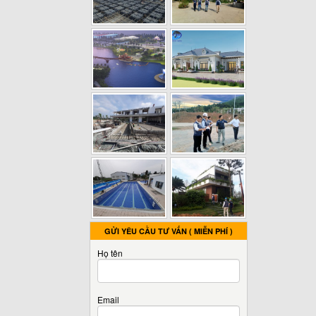
GỬI YÊU CẦU TƯ VẤN ( MIỄN PHÍ )
Họ tên
Email