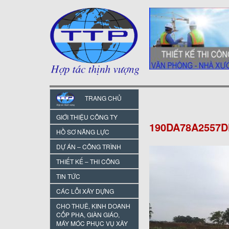
TRANG CHỦ
GIỚI THIỆU CÔNG TY
190DA78A2557D
HỒ SƠ NĂNG LỰC
DỰ ÁN – CÔNG TRÌNH
THIẾT KẾ – THI CÔNG
TIN TỨC
CÁC LỖI XÂY DỰNG
CHO THUÊ, KINH DOANH
CỐP PHA, GIÀN GIÁO,
MÁY MÓC PHỤC VỤ XÂY