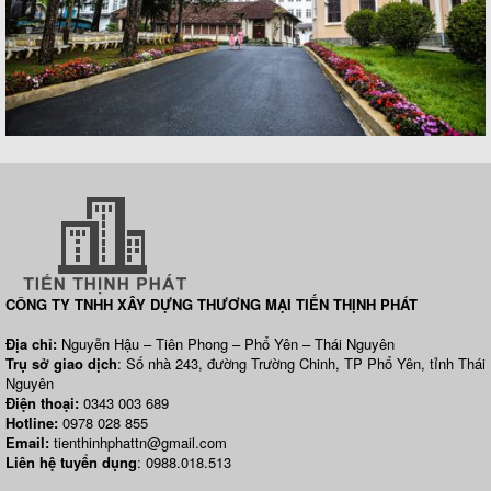
CÔNG TY TNHH XÂY DỰNG THƯƠNG MẠI TIẾN THỊNH PHÁT
Địa chỉ:
Nguyễn Hậu – Tiên Phong – Phổ Yên – Thái Nguyên
Trụ sở giao dịch
: Số nhà 243, đường Trường Chinh, TP Phổ Yên, tỉnh Thái
Nguyên
Điện thoại:
0343 003 689
Hotline:
0978 028 855
Email:
tienthinhphattn@gmail.com
Liên hệ tuyển dụng
: 0988.018.513