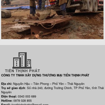
CÔNG TY TNHH XÂY DỰNG THƯƠNG MẠI TIẾN THỊNH PHÁT
Địa chỉ:
Nguyễn Hậu – Tiên Phong – Phổ Yên – Thái Nguyên
Trụ sở giao dịch
: Số nhà 243, đường Trường Chinh, TP Phổ Yên, tỉnh Thái
Nguyên
Điện thoại:
0343 003 689
Hotline:
0978 028 855
Email:
tienthinhphattn@gmail.com