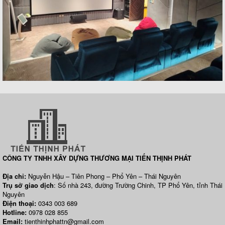
CÔNG TY TNHH XÂY DỰNG THƯƠNG MẠI TIẾN THỊNH PHÁT
Địa chỉ:
Nguyễn Hậu – Tiên Phong – Phổ Yên – Thái Nguyên
Trụ sở giao dịch
: Số nhà 243, đường Trường Chinh, TP Phổ Yên, tỉnh Thái
Nguyên
Điện thoại:
0343 003 689
Hotline:
0978 028 855
Email:
tienthinhphattn@gmail.com