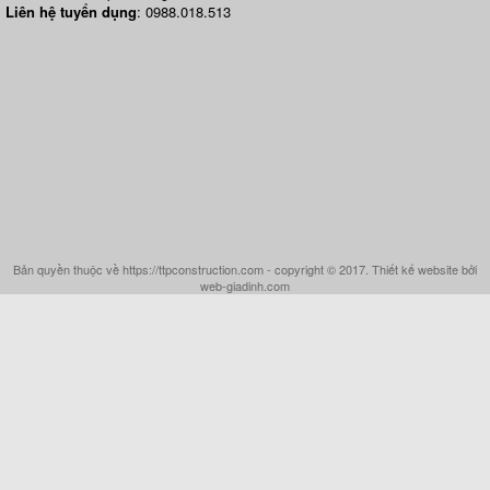
Liên hệ tuyển dụng
: 0988.018.513
Bản quyền thuộc về https://ttpconstruction.com - copyright © 2017. Thiết kế website bởi
web-giadinh.com