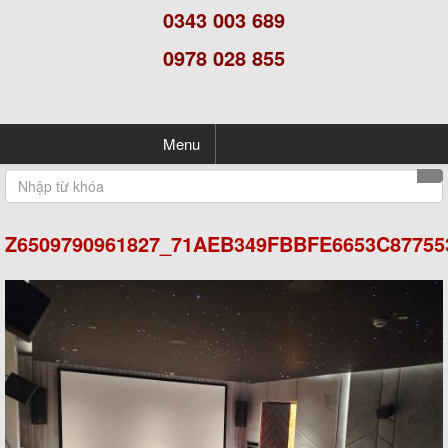
0343 003 689
0978 028 855
Menu
Z6509790961827_71AEB349FBBFE6653C87755