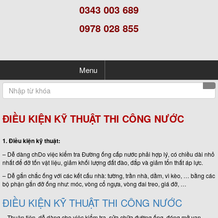
0343 003 689
0978 028 855
Menu
ĐIỀU KIỆN KỸ THUẬT THI CÔNG NƯỚC
1
Điều
kiện kỹ thuật:
.
– Dễ dàng chDo việc kiểm tra Đường ống cấp nước phải hợp lý, có chiều dài nhỏ
nhất để đỡ tốn vật liệu, giảm khối lượng đất đào, đắp và giảm tổn thất áp lực.
– Dễ gắn chắc ống với các kết cấu nhà: tường, trần nhà, dầm, vì kèo, … bằng các
bộ phận gắn đỡ ống như: móc, vòng cổ ngựa, vòng đai treo, giá đỡ, …
ĐIỀU KIỆN KỸ THUẬT THI CÔNG NƯỚC
– Thuận tiện, dễ dàng cho việc kiểm tra, sửa chữa đường ống, đóng mở van, …