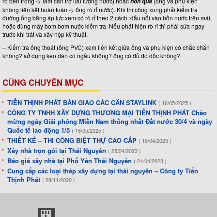
rỏ bên trong -> làm cản trở lưu lượng nước) hoặc
(ống và phụ kiện
non quá
không liên kết hoàn toàn -> ống rò rỉ nước). Khi thi công xong phải kiểm tra
đường ống bằng áp lực xem có rò rỉ theo 2 cách: đấu nối vào bồn nước trên mái,
hoặc dùng máy bơm bơm nước kiểm tra. Nếu phát hiện rò rỉ thì phải sửa ngay
trước khi trát và xây hộp kỹ thuật.
– Kiểm tra ống thoát (ống PVC) xem liên kết giữa ống và phụ kiện có chắc chắn
không? sử dụng keo dán có ngấu không? ống có đủ độ dốc không?
CÙNG CHUYÊN MỤC
TIẾN THỊNH PHÁT BÀN GIAO CÁC CĂN STAYLINK
( 16/05/2025 )
CÔNG TY TNHH XÂY DỰNG THƯƠNG MẠI TIẾN THỊNH PHÁT Chào
mừng ngày Giải phóng Miền Nam thống nhất Đất nước 30/4 và ngày
Quốc tế lao động 1/5
( 16/05/2025 )
THIẾT KẾ – THI CÔNG BIỆT THỰ CAO CẤP
( 16/04/2025 )
Xây nhà trọn gói tại Thái Nguyên
( 25/04/2023 )
Báo giá xây nhà tại Phổ Yên Thái Nguyên
( 24/04/2023 )
Cung cấp các loại thép xây dựng tại thái nguyên – Công ty Tiến
Thịnh Phát
( 28/11/2020 )