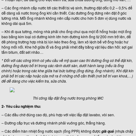
– Các ống nhánh cấp nước tới các thiết bị vệ sinh, thường đặt dốc 0,2 – 0,5% để
dễ dàng xả nước trong ống khi cần thiết. Các đường ống đứng nên đặt ở góc
tường nhà. Mỗi ống nhánh không nên cấp nước cho hơn 5 đơn vị dùng nước và
không dài quá 5m.
– Khi đi qua tường, móng nhà phải cho ống chui qua một lỗ hổng hoặc một ống
bao bằng kim loại có đường kính lớn hơn đường kính ống từ 200 mm trở lên, để
đề phòng trường hợp nhà bị lún kéo theo ống, làm xô lệch bể vỡ ống hoặc hư
hỏng mối nối. Khe hở giữa lỗ và ống phải nhét đầy bằng vật liệu đàn hồi: sợi gai
tẩm bitum, đất sét nhão…
* Đối với các công trình có yêu cầu về mỹ quan cao thì đường ống có thể đặt kín,
đường ống được bố trí trong các rãnh dưới sàn, dưới hành lang (nếu là ống
chính) hoặc trong các khe giữa hai bức tường (ống đứng, ống nhánh). Khi đặt kín
phải bố trí các nắp hoặc cửa mở ra ở những chỗ cần thiết (nơi bố trí van khoá,…)
để dễ dàng cho việc kiểm tra, sửa chữa.
Thi công lắp đặt ống nước trong phòng WC
2- Yêu cầu nghiệm thu:
– Các đầu chờ đúng cao độ, phù hợp với việc lắp đặt lavabo, vòi sen.
– Đường cấp trục và đường nhánh phải vuông góc, thẳng hàng.
– Các điểm hàn nhiệt ống nước sạch (ống PPR) không được
(nhựa chảy
già quá