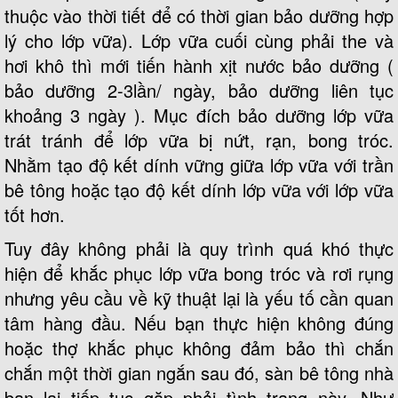
thuộc vào thời tiết để có thời gian bảo dưỡng hợp
lý cho lớp vữa). Lớp vữa cuối cùng phải the và
hơi khô thì mới tiến hành xịt nước bảo dưỡng (
bảo dưỡng 2-3lần/ ngày, bảo dưỡng liên tục
khoảng 3 ngày ). Mục đích bảo dưỡng lớp vữa
trát tránh để lớp vữa bị nứt, rạn, bong tróc.
Nhằm tạo độ kết dính vững giữa lớp vữa với trần
bê tông hoặc tạo độ kết dính lớp vữa với lớp vữa
tốt hơn.
Tuy đây không phải là quy trình quá khó thực
hiện để khắc phục lớp vữa bong tróc và rơi rụng
nhưng yêu cầu về kỹ thuật lại là yếu tố cần quan
tâm hàng đầu. Nếu bạn thực hiện không đúng
hoặc thợ khắc phục không đảm bảo thì chắn
chắn một thời gian ngắn sau đó, sàn bê tông nhà
bạn lại tiếp tục gặp phải tình trạng này. Như