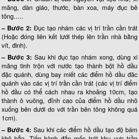
măng, dàn giáo, thước, bàn xoa, máy đục bê
tông…..
– Bước 2:
Đục tạo nhám các vị trí trần cần trát
(Hoặc đóng liên kết lưới thép lên trần nhà bằng
vít, đinh).
– Bước 3:
Sau khi đục tạo nhám xong, dùng xi
măng tinh trộn với nước tạo thành bột hồ dầu
đặc quánh, dùng bay miết các điểm hồ dầu đăc
quánh vào các vị trí trần cần trát (các vị trí điểm
hồ đầu có thể cách nhau ra khoảng 10cm, tạo
thành ô vuông, đỉnh cao của điểm hồ dầu nhô
xuống bên dưới do với trần bên tông không quá
1cm).
– Bước 4:
Sau khi các điểm hồ dầu tạo độ bám
khô hẳn, Tiến hành đắp mốc trát khu vực trần