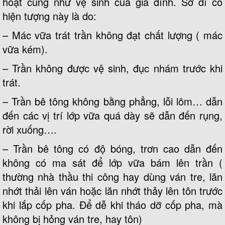
hoạt cũng như vệ sinh của gia đình. Sở dĩ có
hiện tượng này là do:
– Mác vữa trát trần không đạt chất lượng ( mác
vữa kém).
– Trần không được vệ sinh, đục nhám trước khi
trát.
– Trần bê tông không bằng phẳng, lỗi lõm… dẫn
đến các vị trí lớp vữa quá dày sẽ dẫn đến rụng,
rời xuống….
– Trần bê tông có độ bóng, trơn cao dẫn đến
không có ma sát để lớp vữa bám lên trần (
thường nhà thầu thi công hay dùng ván tre, lăn
nhớt thải lên ván hoặc lăn nhớt thảy lên tôn trước
khi lắp cốp pha. Để dễ khi tháo dỡ cốp pha, mà
không bị hỏng ván tre, hay tôn)