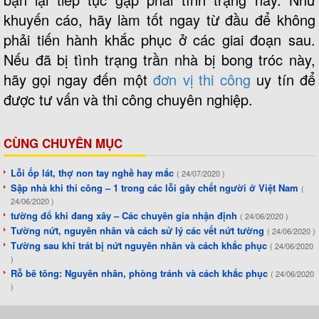
khuyến cáo, hãy làm tốt ngay từ đầu để không
phải tiến hành khắc phục ở các giai đoạn sau.
Nếu đã bị tình trạng trần nhà bị bong tróc này,
hãy gọi ngay đến một
đơn vị thi công
uy tín để
được tư vấn và thi công chuyên nghiệp.
CÙNG CHUYÊN MỤC
Lỗi ốp lát, thợ non tay nghề hay mắc
( 24/07/2020 )
Sập nhà khi thi công – 1 trong các lỗi gây chết người ở Việt Nam
(
24/06/2020 )
tường đổ khi đang xây – Các chuyên gia nhận định
( 24/06/2020 )
Tường nứt, nguyên nhân và cách sử lý các vết nứt tường
( 24/06/2020 )
Tường sau khi trát bị nứt nguyên nhân và cách khắc phục
( 24/06/2020
)
Rỗ bê tông: Nguyên nhân, phòng tránh và cách khắc phục
( 24/06/2020
)