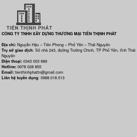
CÔNG TY TNHH XÂY DỰNG THƯƠNG MẠI TIẾN THỊNH PHÁT
Địa chỉ:
Nguyễn Hậu – Tiên Phong – Phổ Yên – Thái Nguyên
Trụ sở giao dịch
: Số nhà 243, đường Trường Chinh, TP Phổ Yên, tỉnh Thái
Nguyên
Điện thoại:
0343 003 689
Hotline:
0978 028 855
Email:
tienthinhphattn@gmail.com
Liên hệ tuyển dụng
: 0988.018.513